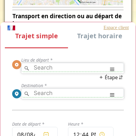
Transport en direction ou au départ de
la
Taxi Gare de Lyon Gare du Nord
Le site
Taxi Gare de Lyon Gare du Nord
.com vous donne
un accès immédiat en continu 24/24h à la
réservation d'un
transport
pour effectuer vos trajets dans
Paris
pour vous
amener à la
Gare de Lyon
ou vous y récupérer n'importe
quand, mais également pour tous vos différents trajets dans
la capitale. Pour découvrir votre
tarif
de
transport Taxi
Gare de Lyon Gare du Nord
, cliquez sur le bouton de devis
plus bas sur cette page ou rendez-vous sur notre page
d'accueil pour obtenir un devis en direct calculé précisément
et gratuitement sans aucun engagement ni règlement.
Trois Gammes de Transports
pour Vos Trajets